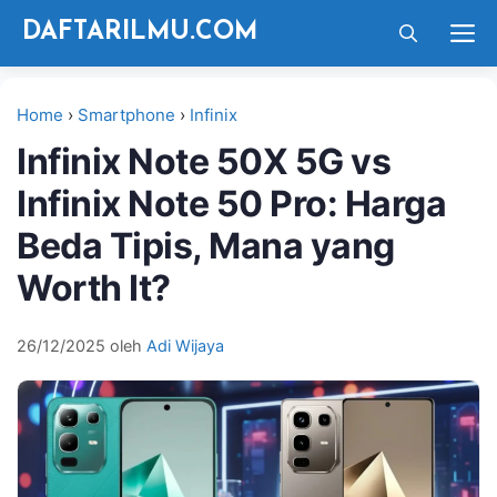
Langsung
M
DAFTARILMU.COM
ke
isi
Home
›
Smartphone
›
Infinix
Infinix Note 50X 5G vs
Infinix Note 50 Pro: Harga
Beda Tipis, Mana yang
Worth It?
26/12/2025
oleh
Adi Wijaya