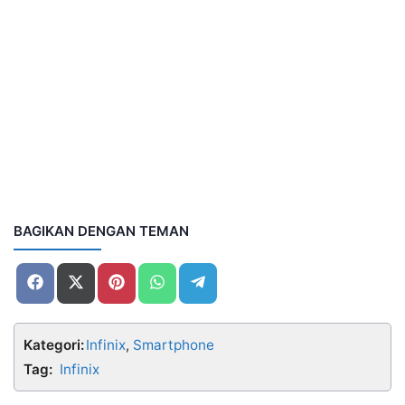
BAGIKAN DENGAN TEMAN
Share
Share
Share
Share
Share
on
on
on
on
on
Facebook
X
Pinterest
WhatsApp
Telegram
(Twitter)
Kategori:
Infinix
,
Smartphone
Tag:
Infinix