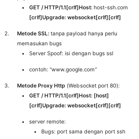
GET / HTTP/1.1[crlf]Host:
host-ssh.com
[crlf]Upgrade: websocket[crlf][crlf]
Metode SSL:
tanpa payload hanya perlu
memasukan bugs
Server Spoof: isi dengan bugs ssl
contoh: “www.google.com”
Metode Proxy Http
(Websocket port 80):
GET / HTTP/1.1[crlf]Host: [host]
[crlf]Upgrade: websocket[crlf][crlf]
server remote:
Bugs: port sama dengan port ssh