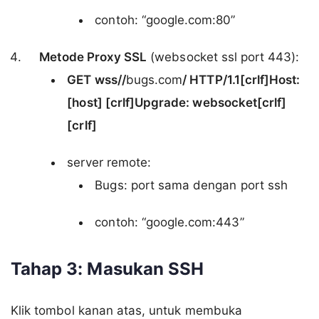
contoh: “google.com:80”
Metode Proxy SSL
(websocket ssl port 443):
GET wss//
bugs.com
/ HTTP/1.1[crlf]Host:
[host] [crlf]Upgrade: websocket[crlf]
[crlf]
server remote:
Bugs: port sama dengan port ssh
contoh: “google.com:443”
Tahap 3: Masukan SSH
Klik tombol kanan atas, untuk membuka