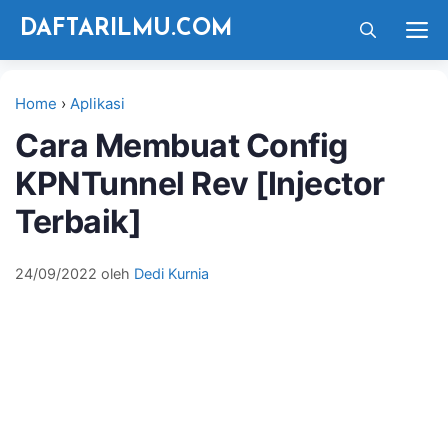
Langsung
M
DAFTARILMU.COM
ke
isi
Home
›
Aplikasi
Cara Membuat Config
KPNTunnel Rev [Injector
Terbaik]
24/09/2022
oleh
Dedi Kurnia