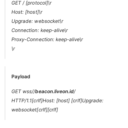
GET / [protocol]\r
Host: [host]\r
Upgrade: websocket\r
Connection: keep-alive\r
Proxy-Connection: keep-alive\r
\r
Payload
GET wss//
beacon.liveon.id
/
HTTP/1.1[crlf]Host: [host] [crlf]Upgrade:
websocket[crlf][crlf]