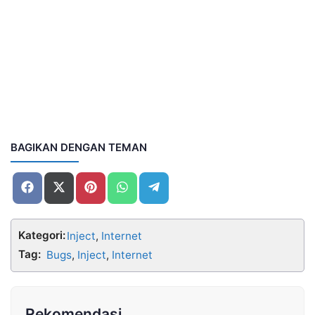
BAGIKAN DENGAN TEMAN
Share
Share
Share
Share
Share
on
on
on
on
on
Facebook
X
Pinterest
WhatsApp
Telegram
(Twitter)
Kategori:
Inject
,
Internet
Tag:
Bugs
,
Inject
,
Internet
Rekomendasi