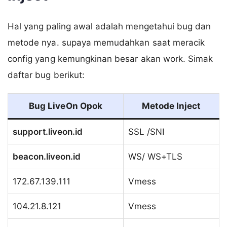
Hal yang paling awal adalah mengetahui bug dan
metode nya. supaya memudahkan saat meracik
config yang kemungkinan besar akan work. Simak
daftar bug berikut:
Bug LiveOn Opok
Metode Inject
support.liveon.id
SSL /SNI
beacon.liveon.id
WS/ WS+TLS
172.67.139.111
Vmess
104.21.8.121
Vmess