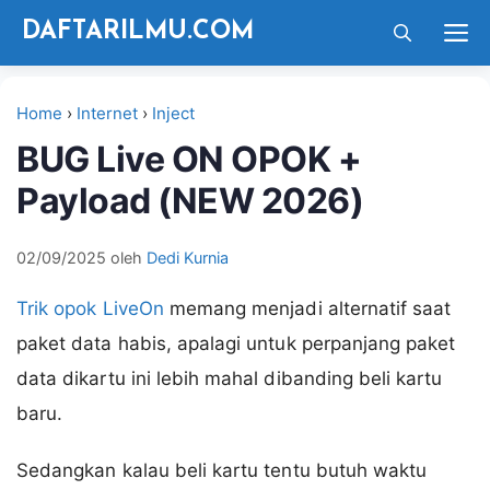
Langsung
M
DAFTARILMU.COM
ke
isi
Home
›
Internet
›
Inject
BUG Live ON OPOK +
Payload (NEW 2026)
02/09/2025
oleh
Dedi Kurnia
Trik opok LiveOn
memang menjadi alternatif saat
paket data habis, apalagi untuk perpanjang paket
data dikartu ini lebih mahal dibanding beli kartu
baru.
Sedangkan kalau beli kartu tentu butuh waktu