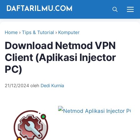
Langsung
M
DAFTARILMU.COM
ke
isi
Home
›
Tips & Tutorial
›
Komputer
Download Netmod VPN
Client (Aplikasi Injector
PC)
21/12/2024
oleh
Dedi Kurnia