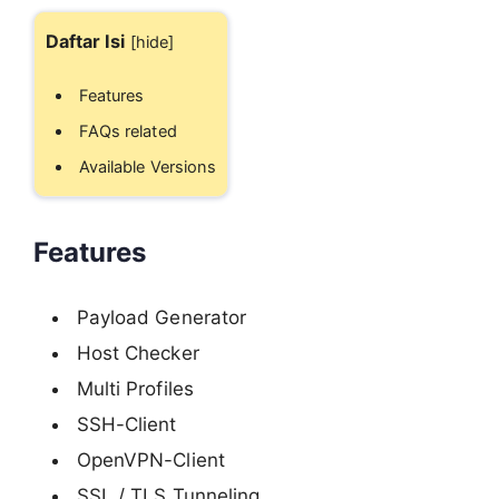
Daftar Isi
[
hide
]
Features
FAQs related
Available Versions
Features
Payload Generator
Host Checker
Multi Profiles
SSH-Client
OpenVPN-Client
SSL / TLS Tunneling