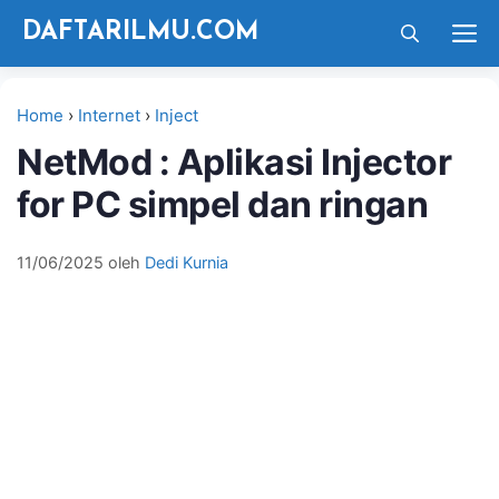
Langsung
M
DAFTARILMU.COM
ke
isi
Home
›
Internet
›
Inject
NetMod : Aplikasi Injector
for PC simpel dan ringan
11/06/2025
oleh
Dedi Kurnia