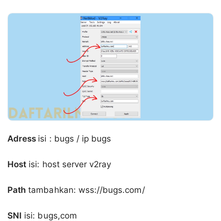
Adress
isi : bugs / ip bugs
Host
isi: host server v2ray
Path
tambahkan: wss://bugs.com/
SNI
isi: bugs,com