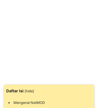
Daftar Isi
[
hide
]
Mengenal NetMOD