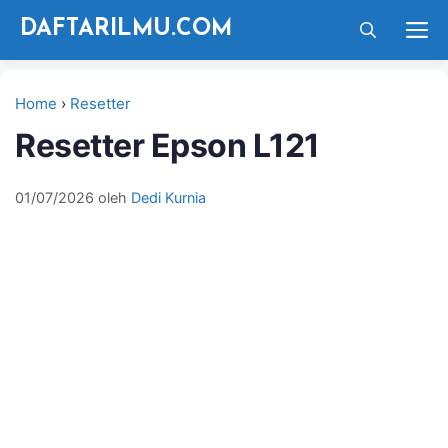
Langsung
M
DAFTARILMU.COM
ke
isi
Home
›
Resetter
Resetter Epson L121
01/07/2026
oleh
Dedi Kurnia