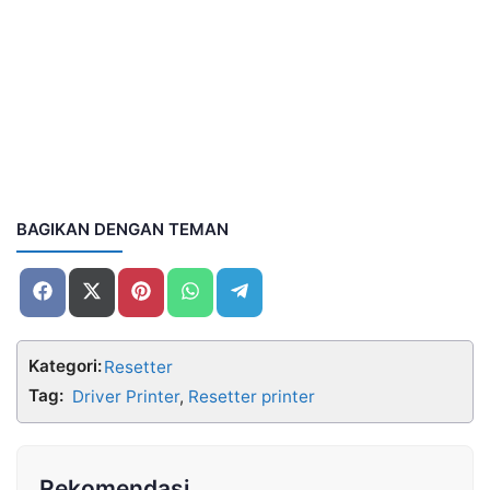
BAGIKAN DENGAN TEMAN
Share
Share
Share
Share
Share
on
on
on
on
on
Facebook
X
Pinterest
WhatsApp
Telegram
(Twitter)
Kategori:
Resetter
Tag:
Driver Printer
,
Resetter printer
Rekomendasi