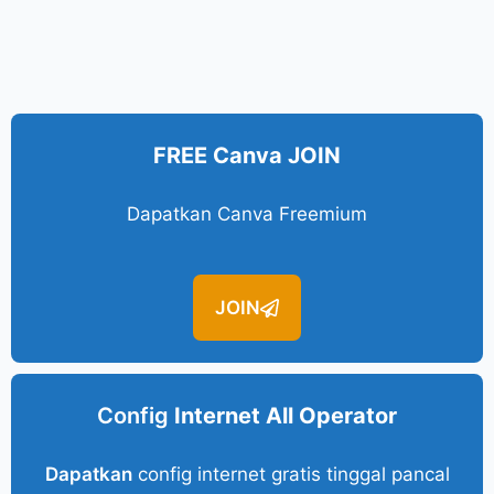
FREE Canva JOIN
Dapatkan Canva Freemium
JOIN
Config
Internet All Operator
Dapatkan
config internet gratis tinggal pancal