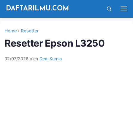
Langsung
M
DAFTARILMU.COM
ke
isi
Home
›
Resetter
Resetter Epson L3250
02/07/2026
oleh
Dedi Kurnia