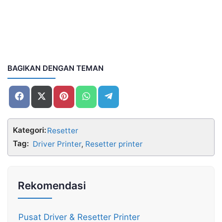
BAGIKAN DENGAN TEMAN
Share
Share
Share
Share
Share
on
on
on
on
on
Facebook
X
Pinterest
WhatsApp
Telegram
(Twitter)
Kategori:
Resetter
Tag:
Driver Printer
,
Resetter printer
Rekomendasi
Pusat Driver & Resetter Printer