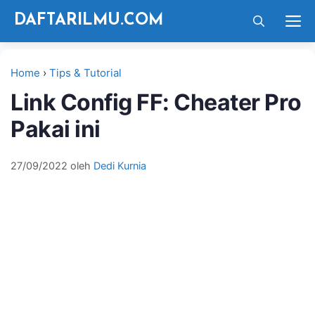
Langsung
M
DAFTARILMU.COM
ke
isi
Home
›
Tips & Tutorial
Link Config FF: Cheater Pro
Pakai ini
27/09/2022
oleh
Dedi Kurnia