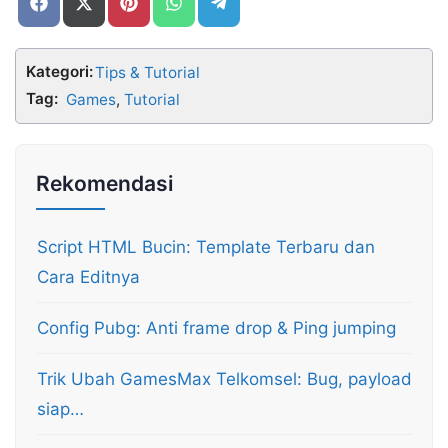
Share
Share
Share
Share
Share
on
on
on
on
on
Facebook
X
Pinterest
WhatsApp
Telegram
(Twitter)
Kategori:
Tips & Tutorial
Tag:
Games
,
Tutorial
Rekomendasi
Script HTML Bucin: Template Terbaru dan
Cara Editnya
Config Pubg: Anti frame drop & Ping jumping
Trik Ubah GamesMax Telkomsel: Bug, payload
siap…