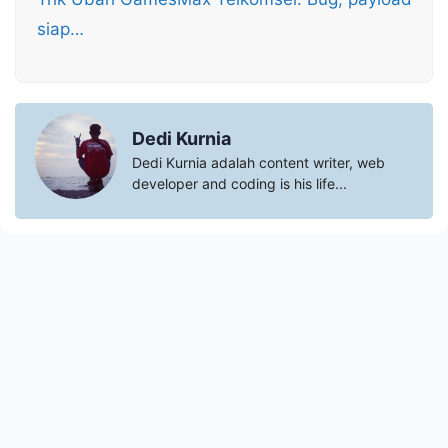
siap…
Dedi Kurnia
Dedi Kurnia adalah content writer, web
developer and coding is his life...