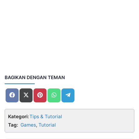
BAGIKAN DENGAN TEMAN
Share
Share
Share
Share
Share
on
on
on
on
on
Facebook
X
Pinterest
WhatsApp
Telegram
(Twitter)
Kategori:
Tips & Tutorial
Tag:
Games
,
Tutorial