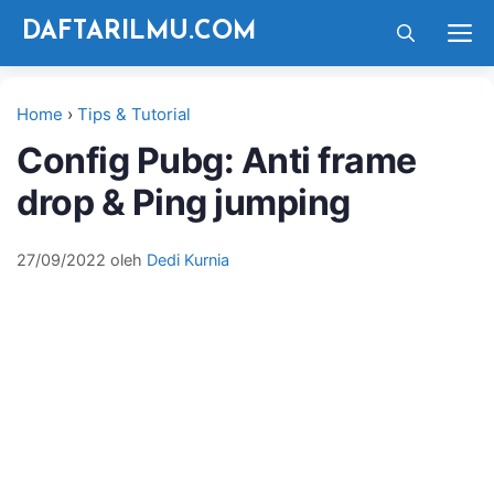
Langsung
M
DAFTARILMU.COM
ke
isi
Home
›
Tips & Tutorial
Config Pubg: Anti frame
drop & Ping jumping
27/09/2022
oleh
Dedi Kurnia