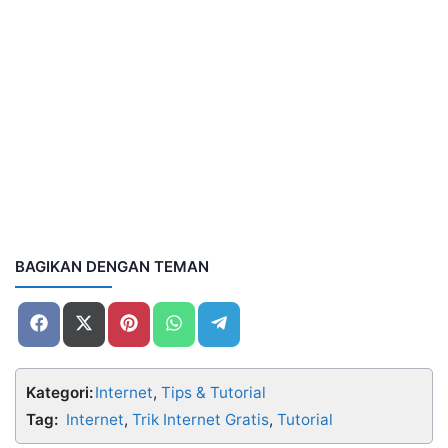
BAGIKAN DENGAN TEMAN
Share
Share
Share
Share
Share
on
on
on
on
on
Facebook
X
Pinterest
WhatsApp
Telegram
(Twitter)
Kategori:
Internet
,
Tips & Tutorial
Tag:
Internet
,
Trik Internet Gratis
,
Tutorial