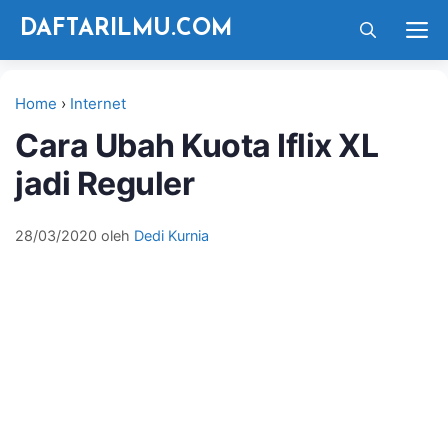
Langsung
M
DAFTARILMU.COM
ke
isi
Home
›
Internet
Cara Ubah Kuota Iflix XL
jadi Reguler
28/03/2020
oleh
Dedi Kurnia