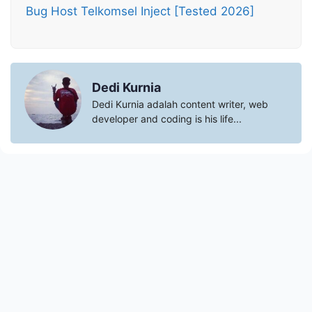
Bug Host Telkomsel Inject [Tested 2026]
Dedi Kurnia
Dedi Kurnia adalah content writer, web
developer and coding is his life...