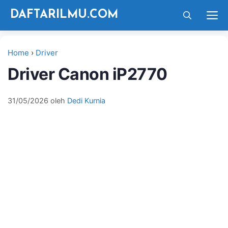
Langsung
M
DAFTARILMU.COM
ke
isi
Home
›
Driver
Driver Canon iP2770
31/05/2026
oleh
Dedi Kurnia