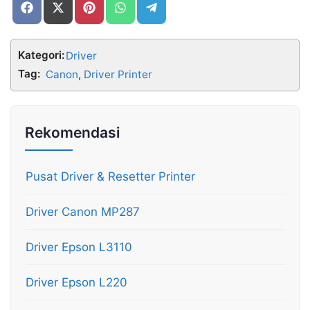
Share
Share
Share
Share
Share
on
on
on
on
on
Facebook
X
Pinterest
WhatsApp
Telegram
(Twitter)
Kategori:
Driver
Tag:
Canon
,
Driver Printer
Rekomendasi
Pusat Driver & Resetter Printer
Driver Canon MP287
Driver Epson L3110
Driver Epson L220