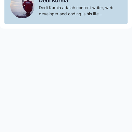
Dedi Kurnia
Dedi Kurnia adalah content writer, web
developer and coding is his life...