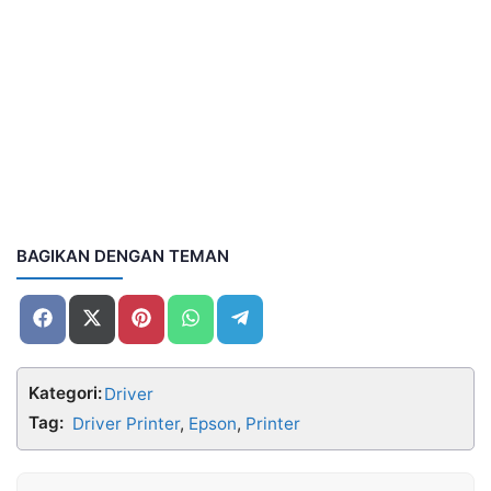
BAGIKAN DENGAN TEMAN
Share
Share
Share
Share
Share
on
on
on
on
on
Facebook
X
Pinterest
WhatsApp
Telegram
(Twitter)
Kategori:
Driver
Tag:
Driver Printer
,
Epson
,
Printer