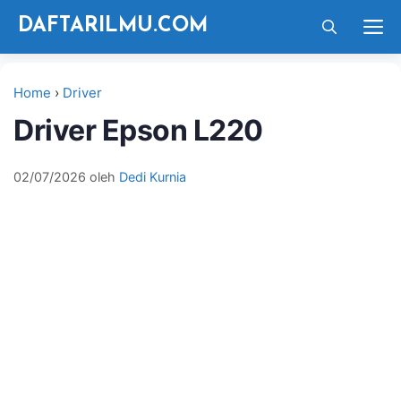
Langsung
M
DAFTARILMU.COM
ke
isi
Home
›
Driver
Driver Epson L220
02/07/2026
oleh
Dedi Kurnia