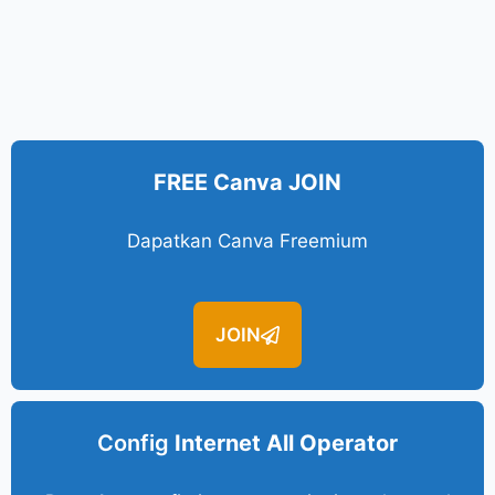
FREE Canva JOIN
Dapatkan Canva Freemium
JOIN
Config
Internet All Operator